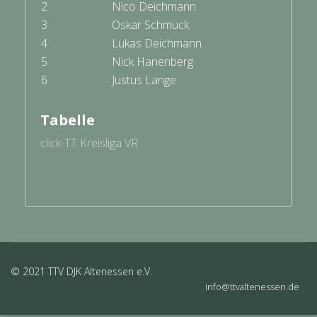
2
Nico Deichmann
3
Oskar Schmuck
4
Lukas Deichmann
5
Nick Hanenberg
6
Justus Lange
Tabelle
click-TT Kreisliga VR
© 2021 TTV DJK Altenessen e.V.
info@ttvaltenessen.de